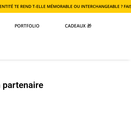
 TE REND T-ELLE MÉMORABLE OU INTERCHANGEABLE ? FAIS LE TES
PORTFOLIO
CADEAUX 🎁
 partenaire