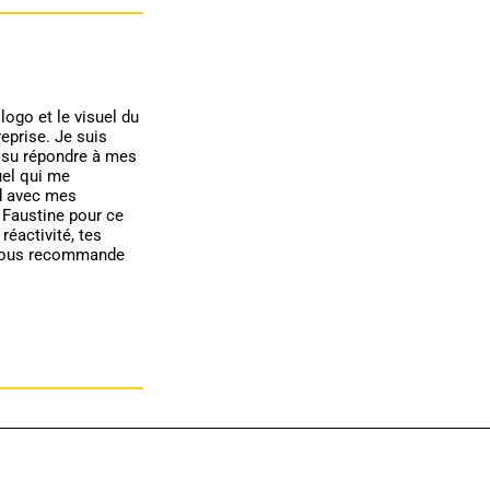
logo et le visuel du
prise. Je suis
 a su répondre à mes
uel qui me
d avec mes
 Faustine pour ce
 réactivité, tes
 vous recommande