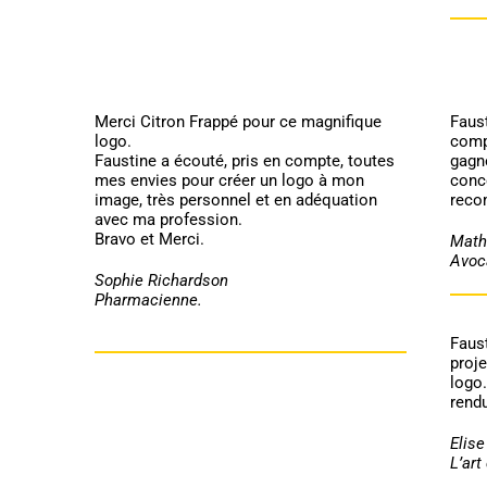
Merci Citron Frappé pour ce magnifique
Faust
logo.
compr
Faustine a écouté, pris en compte, toutes
gagné
mes envies pour créer un logo à mon
conc
image, très personnel et en adéquation
reco
avec ma profession.
Bravo et Merci.
Math
Avoca
Sophie Richardson
Pharmacienne.
Faust
proje
logo
rendu
Elis
L’art