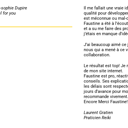
-sophie Dupire
Il me fallait une vraie i
l for you
qualité pour développer
est méconnue ou mal-
Faustine a été à l’éco
et a su me faire des pr
j’étais en manque d’idé
J’ai beaucoup aimé ce j
nous qui a mené à ce vé
collaboration.
Le résultat est top! Je 
de mon site internet.
Faustine est pro, réact
conseils. Ses explicati
les délais sont respe
jours d’avance pour moi
recommande vivement
Encore Merci Faustine!
Laurent Gratien
Praticien Reiki