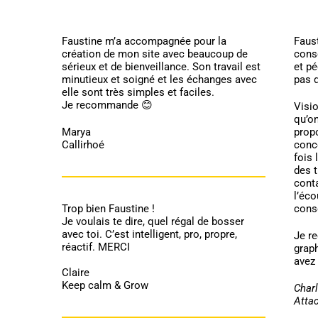
Faustine m’a accompagnée pour la
Faust
création de mon site avec beaucoup de
cons
sérieux et de bienveillance. Son travail est
et p
minutieux et soigné et les échanges avec
pas d
elle sont très simples et faciles.
Je recommande 😊
Visio
qu’on
Marya
prop
Callirhoé
conc
fois 
des t
conta
l’éc
Trop bien Faustine !
cons
Je voulais te dire, quel régal de bosser
avec toi. C’est intelligent, pro, propre,
Je r
réactif. MERCI
grap
avez
Claire
Keep calm & Grow
Char
Atta