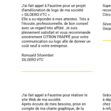
J’ai fait appel à Faustine pour un projet
Super
d’amélioration de logo de ma société
reco
« SILOERO.VTC ».
Citro
Elle a su répondre à mes attentes. Très à
l’écoute, professionnelle, de bon conseil
Séve
avec un regard très affûté. Je suis
Gasp
pleinement satisfait et vous recommande
sincèrement CITRON FRAPPÉ pour votre
communication ou logo afin de donner un
coût neuf à votre entreprise.
Romuald Siloembet
SILOERO.VTC
J’ai fait appel à Faustine pour réaliser le
Grâce
site Web de ma société.
à dép
Après écoute de mes besoins, prise en
chez
compte de ma charte graphique, de la
à ref