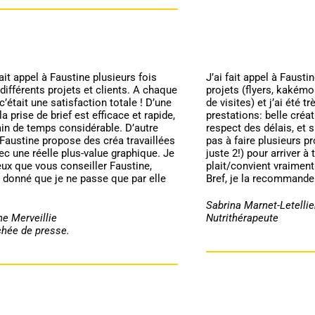
fait appel à Faustine plusieurs fois
J’ai fait appel à Fausti
différents projets et clients. A chaque
projets (flyers, kakémo
 c’était une satisfaction totale ! D’une
de visites) et j’ai été t
 la prise de brief est efficace et rapide,
prestations: belle créat
in de temps considérable. D’autre
respect des délais, et s
 Faustine propose des créa travaillées
pas à faire plusieurs p
ec une réelle plus-value graphique. Je
juste 2!) pour arriver à
ux que vous conseiller Faustine,
plait/convient vraiment
 donné que je ne passe que par elle
Bref, je la recommande
Sabrina Marnet-Letellie
e Merveillie
Nutrithérapeute
chée de presse.