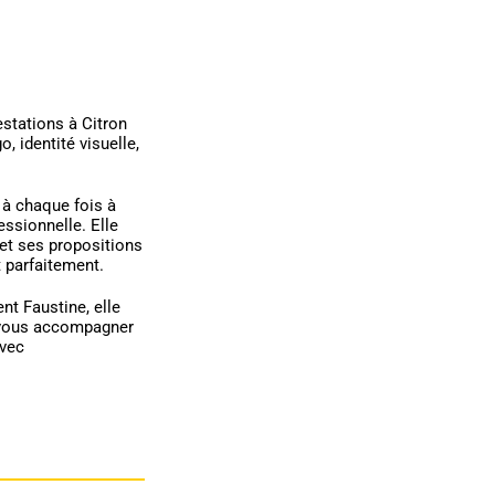
estations à Citron
o, identité visuelle,
 à chaque fois à
fessionnelle. Elle
et ses propositions
 parfaitement.
t Faustine, elle
 vous accompagner
avec