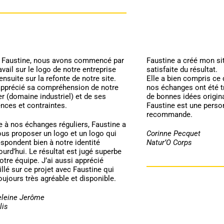
 Faustine, nous avons commencé par
Faustine a créé mon sit
avail sur le logo de notre entreprise
satisfaite du résultat.
ensuite sur la refonte de notre site.
Elle a bien compris ce 
 apprécié sa compréhension de notre
nos échanges ont été tr
r (domaine industriel) et de ses
de bonnes idées origina
nces et contraintes.
Faustine est une person
recommande.
 à nos échanges réguliers, Faustine a
ous proposer un logo et un logo qui
Corinne Pecquet
spondent bien à notre identité
Natur’O Corps
ourd’hui. Le résultat est jugé superbe
otre équipe. J’ai aussi apprécié
illé sur ce projet avec Faustine qui
oujours très agréable et disponible.
leine Jerôme
lis