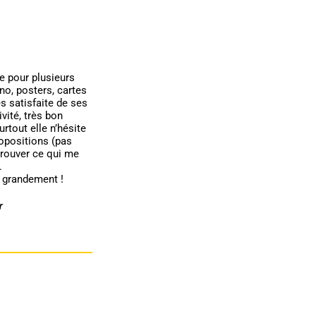
ne pour plusieurs
no, posters, cartes
rès satisfaite de ses
ivité, très bon
urtout elle n’hésite
ropositions (pas
 trouver ce qui me
.
 grandement !
r