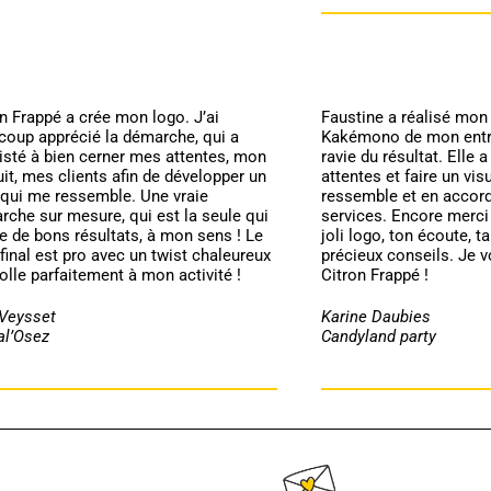
n Frappé a crée mon logo. J’ai
Faustine a réalisé mon 
coup apprécié la démarche, qui a
Kakémono de mon entre
isté à bien cerner mes attentes, mon
ravie du résultat. Elle
it, mes clients afin de développer un
attentes et faire un vis
 qui me ressemble. Une vraie
ressemble et en accor
che sur mesure, qui est la seule qui
services. Encore merci
e de bons résultats, à mon sens ! Le
joli logo, ton écoute, ta
final est pro avec un twist chaleureux
précieux conseils. Je
olle parfaitement à mon activité !
Citron Frappé !
 Veysset
Karine Daubies
al’Osez
Candyland party