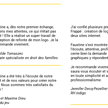
ine a, dès notre premier échange,
J’ai confié plusieurs pr
is mes attentes, ce qui n’était pas
Frappé : création de log
 ! Elle a réalisé un super travail de
deux sites internet.
eption de refonte de mon logo. Je la
mmande vivement.
Faustine s’est montrée
l’écoute, attentive, pro
ilde Tomaszec
cerne bien la demande 
te spécialisée en droit des familles
graphiques y répondent
Je recommande vivemen
saura vous écouter et
en toute simplicité et 
ine a été très à l’écoute de notre
professionnalisme.
t et de nos valeurs pour créer notre
. Nous sommes très satisfaits du
Jennifer Decq-Pezellier
 !
RH indigo
e et Maxime Dieu
 du jeu