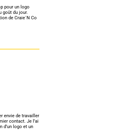
op pour un logo
 goût du jour.
ution de Craie´N Co
 envie de travailler
ier contact. Je l’ai
on d’un logo et un