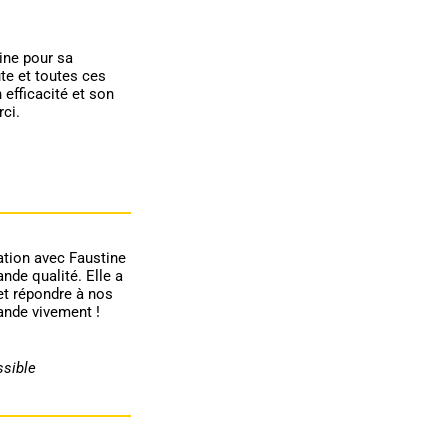
ine pour sa
te et toutes ces
 efficacité et son
ci.
ation avec Faustine
ande qualité. Elle a
et répondre à nos
nde vivement !
ssible