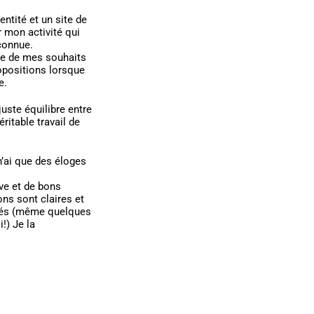
dentité et un site de
 mon activité qui
connue.
ute de mes souhaits
opositions lorsque
e.
uste équilibre entre
ritable travail de
n’ai que des éloges
ive et de bons
ons sont claires et
ctés (même quelques
!) Je la
.