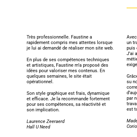
Très professionnelle. Faustine a
Avec
rapidement compris mes attentes lorsque
un tr
je lui ai demandé de réaliser mon site web.
puis 
J’ai
métie
En plus de ses compétences techniques
exige
et artistiques, Faustine m’a proposé des
idées pour valoriser mes contenus. En
quelques semaines, le site était
Grâce
opérationnel.
su n
corre
d’auj
Son style graphique est frais, dynamique
par n
et efficace. Je la recommande fortement
trava
pour ses compétences, sa réactivité et
est t
son implication.
Made
Laurence Zeeraerd
Corio
Hall U Need