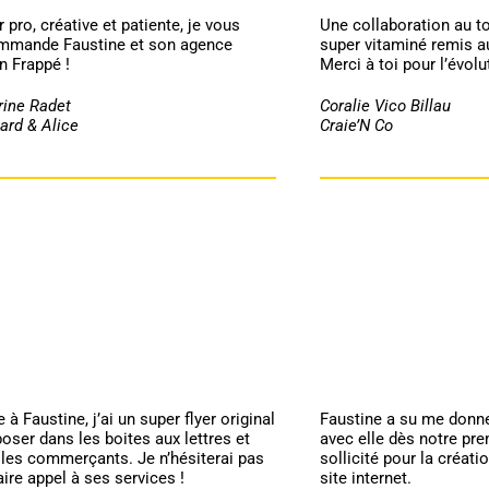
 pro, créative et patiente, je vous
Une collaboration au t
mmande Faustine et son agence
super vitaminé remis au
n Frappé !
Merci à toi pour l’évol
rine Radet
Coralie Vico Billau
ard & Alice
Craie’N Co
 à Faustine, j’ai un super flyer original
Faustine a su me donner
oser dans les boites aux lettres et
avec elle dès notre prem
 les commerçants. Je n’hésiterai pas
sollicité pour la créati
aire appel à ses services !
site internet.