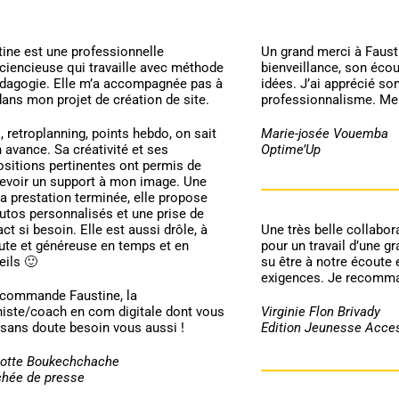
ine est une professionnelle
Un grand merci à Faust
ciencieuse qui travaille avec méthode
bienveillance, son écou
édagogie. Elle m’a accompagnée pas à
idées. J’ai apprécié son
ans mon projet de création de site.
professionnalisme. Mer
, retroplanning, points hebdo, on sait
Marie-josée Vouemba
 avance. Sa créativité et ses
Optime’Up
ositions pertinentes ont permis de
evoir un support à mon image. Une
la prestation terminée, elle propose
utos personnalisés et une prise de
ct si besoin. Elle est aussi drôle, à
Une très belle collabor
oute et généreuse en temps et en
pour un travail d’une gr
eils 🙂
su être à notre écoute 
exigences. Je recomma
ecommande Faustine, la
histe/coach en com digitale dont vous
Virginie Flon Brivady
 sans doute besoin vous aussi !
Edition Jeunesse Acce
lotte Boukechchache
chée de presse