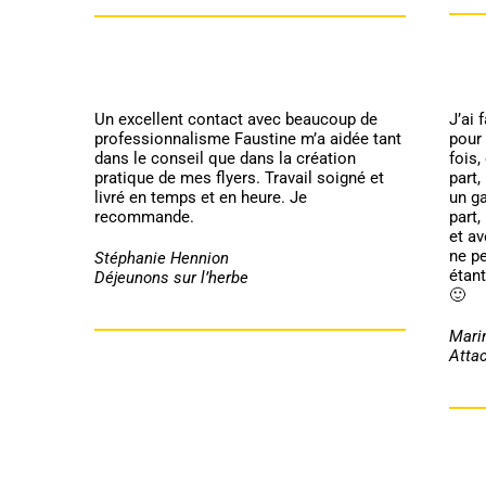
Un excellent contact avec beaucoup de
J’ai 
professionnalisme Faustine m’a aidée tant
pour 
dans le conseil que dans la création
fois,
pratique de mes flyers. Travail soigné et
part,
livré en temps et en heure. Je
un ga
recommande.
part,
et av
ne pe
Stéphanie Hennion
étant
Déjeunons sur l’herbe
🙂
Marin
Atta