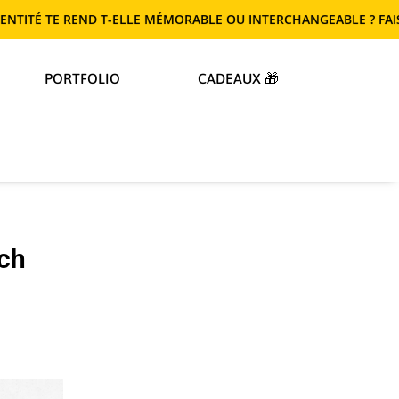
 REND T-ELLE MÉMORABLE OU INTERCHANGEABLE ? FAIS LE TEST !
PORTFOLIO
CADEAUX 🎁
ech