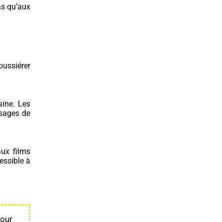
as qu’aux
oussiérer
aine.
Les
isages de
aux films
cessible à
pour