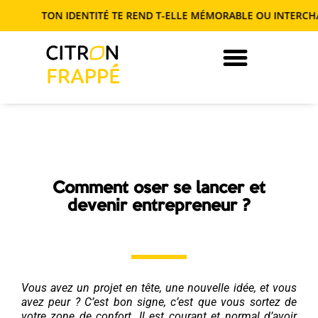
TON IDENTITÉ TE REND T-ELLE MÉMORABLE OU INTERCHANGE
JE DEVIENS AUTONOME EN COM’
Comment oser se lancer et
devenir entrepreneur ?
Vous avez un projet en tête, une nouvelle idée, et vous
avez peur ? C’est bon signe, c’est que vous sortez de
votre zone de confort. Il est courant et normal d’avoir