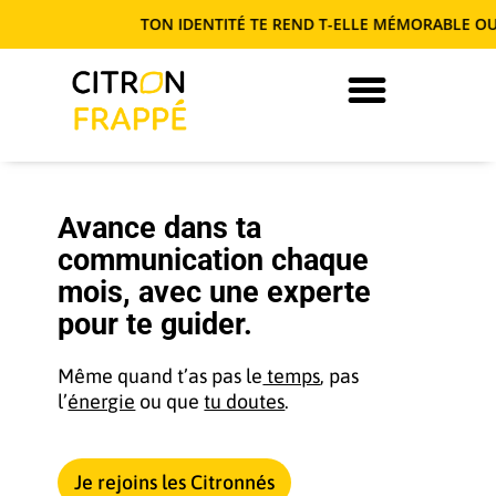
TON IDENTITÉ TE REND T-ELLE MÉMORABLE OU INTER
JE DEVIENS AUTONOME EN COM’
Avance dans ta
communication chaque
mois, avec une experte
pour te guider.
Même quand t’as pas le
temps
, pas
l’
énergie
ou que
tu doutes
.
Je rejoins les Citronnés