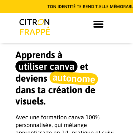
TON IDENTITÉ TE REND T-ELLE MÉMORABLE O
JE DEVIENS AUTONOME EN COM’
Apprends à
utiliser canva
et
autonome
deviens
dans ta création de
visuels.
Avec une formation canva 100%
personnalisée, qui mélange
apprentissage en 1:1, pratique et suivi.