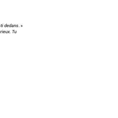
sti dedans
. »
rieux. Tu