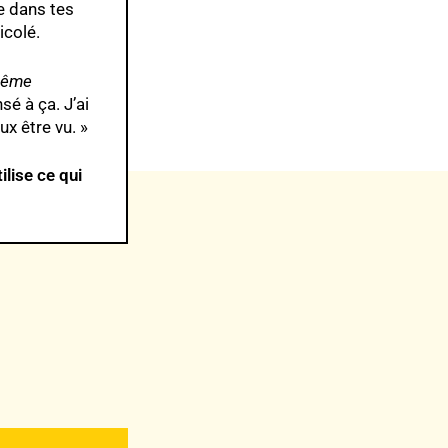
e dans tes
icolé.
ême
ensé à ça. J’ai
x être vu. »
tilise ce qui