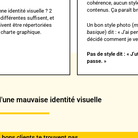
cohérence, aucun styl
contenus. Ça paraît br
ne identité visuelle ? 2
différentes suffisent, et
oivent être répertoriées
Un bon style photo (
m
 charte graphique.
basique
) dit : « J’ai p
décidé comment je veu
Pas de style dit : « J’u
passe. »
'une mauvaise identité visuelle
 bons clients te trouvent pas