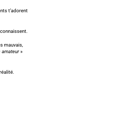
ents t’adorent
 connaissent.
es mauvais,
s amateur
»
éalité.