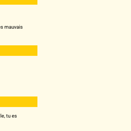
les mauvais
e, tu es