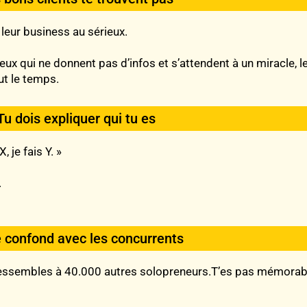
 leur business au sérieux.
 Ceux qui ne donnent pas d’infos et s’attendent à un miracle, 
ut le temps.
Tu dois expliquer qui tu es
, je fais Y. »
.
e confond avec les concurrents
u ressembles à 40.000 autres solopreneurs.T’es pas mémorabl