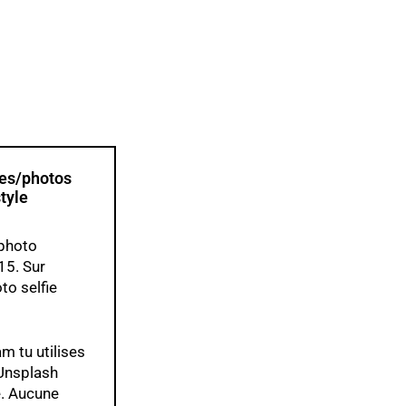
ges/photos
style
 photo
15. Sur
to selfie
m tu utilises
Unsplash
e.
Aucune