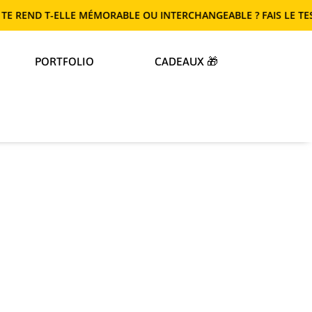
LE MÉMORABLE OU INTERCHANGEABLE ? FAIS LE TEST !
PORTFOLIO
CADEAUX 🎁