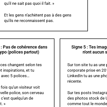
qu’il ne sait pas quoi il fait. »
Et les gens n’achètent pas à des gens
qu’ils ne reconnaissent pas.
 : Pas de cohérence dans
Signe 5 : Tes ima
typo (polices partout)
n'ont aucun 
ices changent selon tes
Sur ton site tu as une
t inspirations, et tu
corporate prise en 20
 avec 5 polices…
LinkedIn tu as une pho
récente.
fois qu’un visiteur voit
velle police, son cerveau
Sur tes posts Instagra
 c’est quelqu’un de
des photos stock de 
t. »
comme tout le mond