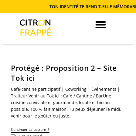
TON IDENTITÉ TE REND T-ELLE MÉMORABLE O
JE DEVIENS AUTONOME EN COM’
Protégé : Proposition 2 – Site
Tok ici
Café-cantine participatif | Coworking | Événements |
Traiteur Venir au Tok ici : Café / Cantine / BarUne
cuisine conviviale et gourmande, locale et bio au
possible. 100 % fait maison. Tu peux déjeuner le midi,
venir pour le goûter ou juste…
Continuer La Lecture