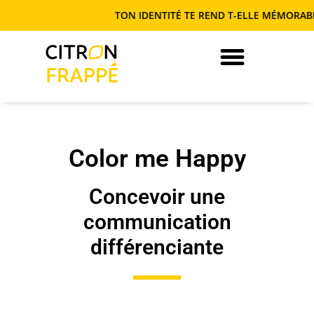
TON IDENTITÉ TE REND T-ELLE MÉMORABLE OU
JE DEVIENS AUTONOME EN COM’
Color me Happy
Concevoir une
communication
différenciante