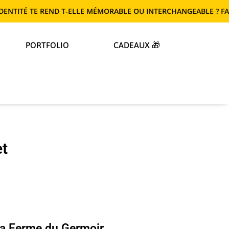
TE REND T-ELLE MÉMORABLE OU INTERCHANGEABLE ? FAIS LE TEST
PORTFOLIO
CADEAUX 🎁
et
la Ferme du Germoir