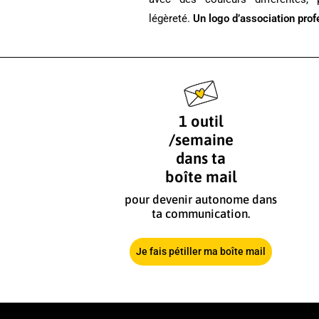
légèreté.
Un logo d’association profe
1 outil
/semaine
dans ta
boîte mail
pour devenir autonome dans
ta communication.
Je fais pétiller ma boîte mail