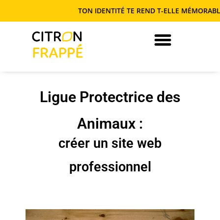
TON IDENTITÉ TE REND T-ELLE MÉMORABLE OU
JE DEVIENS AUTONOME EN COM’
Ligue Protectrice des
Animaux :
créer un site web
professionnel