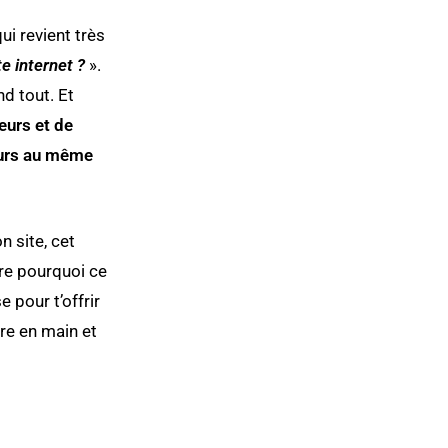
ui revient très
te internet ?
».
d tout. Et
reurs et de
ours au même
on site, cet
dre pourquoi ce
e pour t’offrir
dre en main et