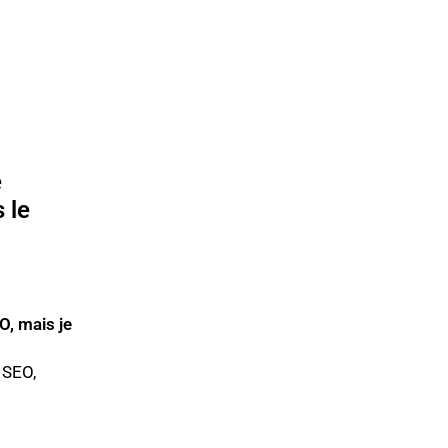
e
 le
O, mais je
 SEO,