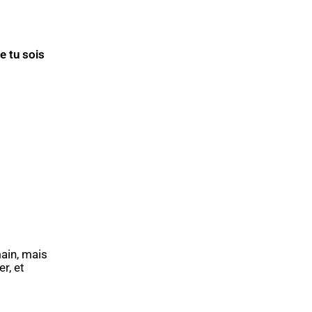
e tu sois
ain, mais
er, et