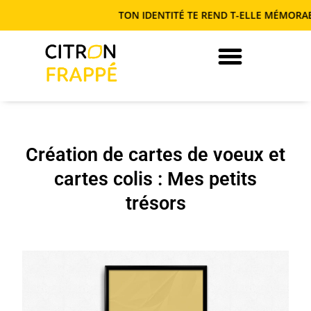
TON IDENTITÉ TE REND T-ELLE MÉMORABLE O
JE DEVIENS AUTONOME EN COM’
Création de cartes de voeux et
cartes colis : Mes petits
trésors