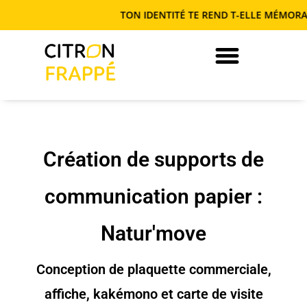
TON IDENTITÉ TE REND T-ELLE MÉMORABL
JE DEVIENS AUTONOME EN COM’
Création de supports de
communication papier :
Natur'move
Conception de plaquette commerciale,
affiche, kakémono et carte de visite