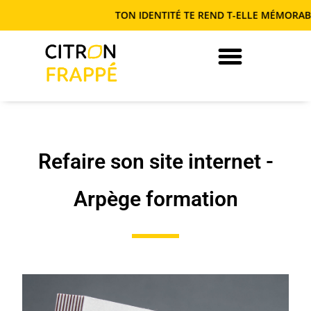
TON IDENTITÉ TE REND T-ELLE MÉMORABLE OU
JE DEVIENS AUTONOME EN COM’
Refaire son site internet -
Arpège formation