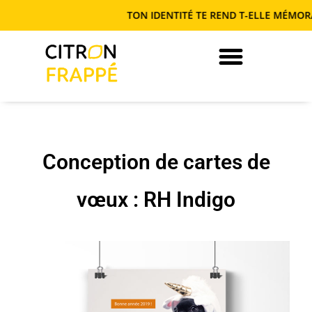
TON IDENTITÉ TE REND T-ELLE MÉMORABL
JE DEVIENS AUTONOME EN COM’
Conception de cartes de
vœux : RH Indigo