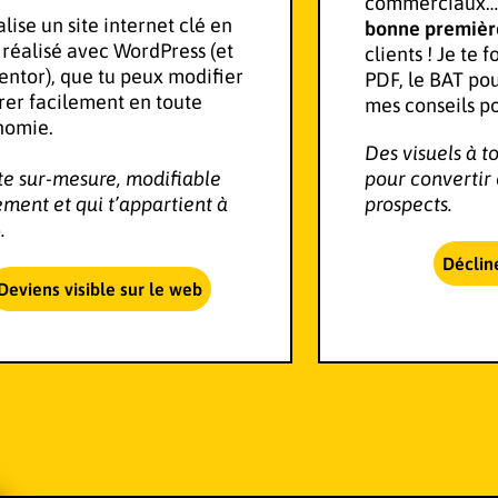
commerciaux… e
alise un site internet clé en
bonne premièr
 réalisé avec
WordPress
(et
clients ! Je te f
ntor), que tu peux modifier
PDF, le BAT pou
rer facilement en toute
mes conseils po
nomie.
Des visuels à t
te sur-mesure, modifiable
pour convertir e
ement et qui t’appartient à
prospects.
.
Déclin
Deviens visible sur le web