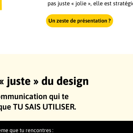
pas juste « jolie », elle est stratég
Un zeste de présentation ?
 « juste » du design
ommunication qui te
que TU SAIS UTILISER.
ème que tu rencontres :