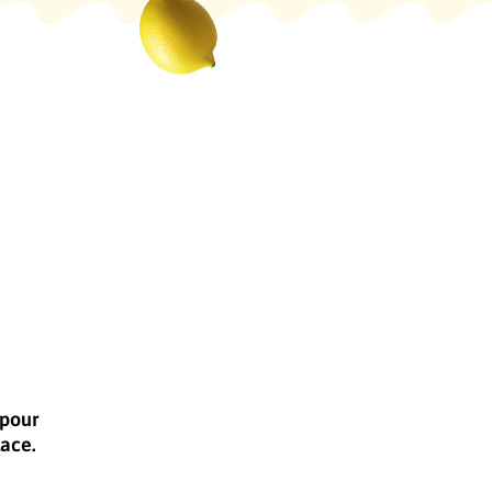
 pour
lace.