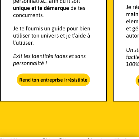
personnalité… afin qu’il soit
Je ré
unique et te démarque
de tes
main
concurrents.
eleme
Je te fournis un guide pour bien
et gé
utiliser ton univers et je t’aide à
auto
l’utiliser.
Un si
Exit les identités fades et sans
facil
personnalité !
100%
Rend ton entreprise irrésistible