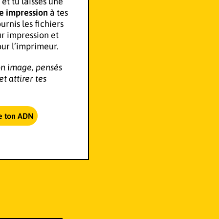
t tu laisses une
e impression
à tes
ournis les fichiers
r impression et
ur l’imprimeur.
on image, pensés
t attirer tes
e ton ADN