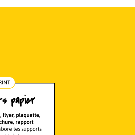
RINT
ts papier
, flyer, plaquette,
chure,
rapport
abore tes supports