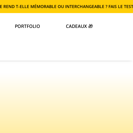
E MÉMORABLE OU INTERCHANGEABLE ? FAIS LE TEST !
PORTFOLIO
CADEAUX 🎁