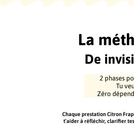
La
mét
De invis
2 phases po
Tu veu
Zéro dépendan
Chaque prestation Citron Frapp
t’aider à réfléchir, clarifier t