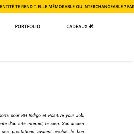
E REND T-ELLE MÉMORABLE OU INTERCHANGEABLE ? FAIS LE TEST 
PORTFOLIO
CADEAUX 🎁
pports pour
RH Indigo
et
Positive your Job
,
nte d’un site internet, le sien. Son ancien
t ses prestations avaient évolué…le bon