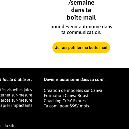
/semaine
dans ta
boîte mail
pour devenir autonome dans
ta communication.
Je fais pétiller ma boîte mail
facile à utiliser :
Deviens autonome dans ta com’
:
tés visuelles juicy
Création de modèles sur Canva
nternet sur-mesure
Formation Canva Boost
erces sur-mesure
Coaching Créa’ Express
apier impactants
Ta com’ pour 59€/ mois
n du site