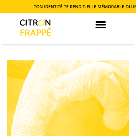
TON IDENTITÉ TE REND T-ELLE MÉMORABLE OU INTERCHANGEA
JE DEVIENS AUTONOME EN COM’